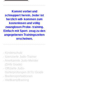
Kommt vorbei und
schnuppert herein. Jeder ist
herzlich will- kommen zum
kostenlosen und völlig
zwanglosen Probe- training.
Einfach mit Sport- zeug zu den
angegebenen Trainingszeiten
erscheinen.
- Kinderschutz
- lizenzierte Judo-Trainer
- Anerkannte Judo-Meister
(DAN Grade)
- Offizielle Judo-
Gürtelprüfungen (KYU Grade
- Breitensportaktionen
- Wettkampftraining