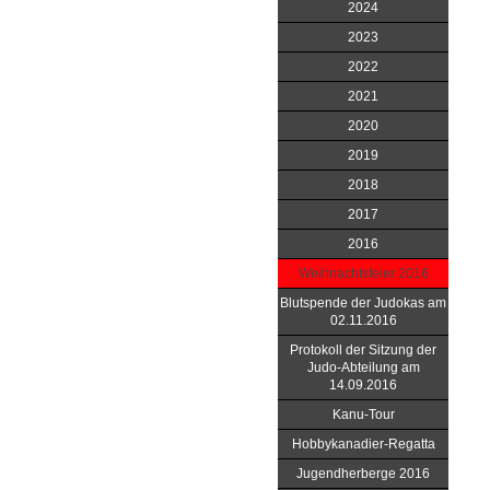
2024
2023
2022
2021
2020
2019
2018
2017
2016
Weihnachtsfeier 2016
Blutspende der Judokas am
02.11.2016
Protokoll der Sitzung der
Judo-Abteilung am
14.09.2016
Kanu-Tour
Hobbykanadier-Regatta
Jugendherberge 2016