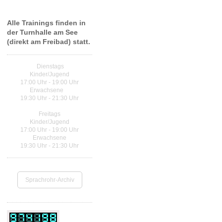
Trainingszeiten Judo
Alle Trainings finden in
der Turnhalle am See
(direkt am Freibad) statt.
Dienstags
Kinder/Jugend
17:00 Uhr - 19:00 Uhr
Erwachsene
19:30 Uhr - 21:30 Uhr
Freitags
Kinder/Jugend
17:00 Uhr - 19:00 Uhr
Erwachsene
19:30 Uhr - 21:30 Uhr
Sprachrohr-Archiv