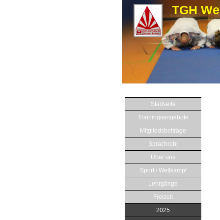
TGH Wet
Startseite
Trainingsangebote
Mitgliedsbeiträge
Sprachrohr
Über uns
Sport / Wettkampf
Lehrgänge
Freizeit
2025