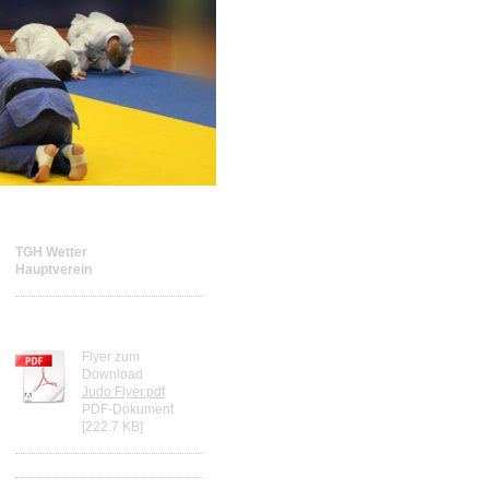
TGH Wetter
Hauptverein
Judoflyer Download
Flyer zum
Download
Judo Flyer.pdf
PDF-Dokument
[222.7 KB]