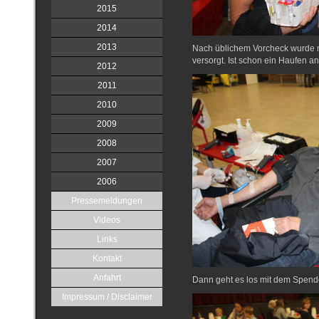
2015
2014
2013
Nach üblichem Vorcheck wurde 
versorgt. Ist schon ein Haufen a
2012
2011
2010
2009
2008
2007
2006
Pressemeldungen
Videos
Links
Kontakt
Anfahrt
Dann geht es los mit dem Spen
Impressum / Disclaimer