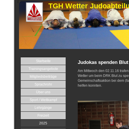
TGH Wetter Judoabteil
Startseite
Judokas spenden Blut
Trainingsangebote
Am Mittwoch den 02.11.16 trafen
Wetter um beim DRK Blut zu spen
Mitgliedsbeiträge
Gemeinschaftsaktion bei dem (fa
Sprachrohr
helfen konnten.
Über uns
Sport / Wettkampf
Lehrgänge
Freizeit
2025