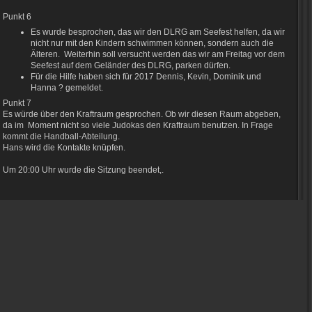
Punkt 6
Es wurde besprochen, das wir den DLRG am Seefest helfen, da wir
nicht nur mit den Kindern schwimmen können, sondern auch die
Älteren. Weiterhin soll versucht werden das wir am Freitag vor dem
Seefest auf dem Geländer des DLRG, parken dürfen.
Für die Hilfe haben sich für 2017 Dennis, Kevin, Dominik und
Hanna ? gemeldet.
Punkt 7
Es würde über den Kraftraum gesprochen. Ob wir diesen Raum abgeben,
da im Moment nicht so viele Judokas den Kraftraum benutzen. In Frage
kommt die Handball-Abteilung.
Hans wird die Kontakte knüpfen.
Um 20:00
Uhr wurde die Sitzung beendet,.