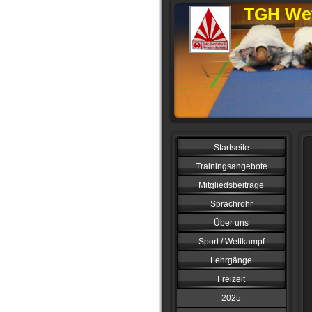
TGH Wet
Startseite
Trainingsangebote
Mitgliedsbeiträge
Sprachrohr
Über uns
Sport / Wettkampf
Lehrgänge
Freizeit
2025