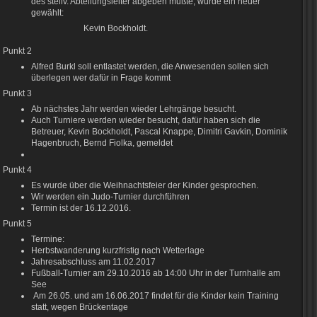
des stellv. Abteilungsleiter abgeben mußte, wurde ein neuer
gewählt:
Kevin Bockholdt.
Punkt 2
Alfred Burkl soll entlastet werden, die Anwesenden sollen sich
überlegen wer dafür in Frage kommt
Punkt 3
Ab nächstes Jahr werden wieder Lehrgänge besucht.
Auch Turniere werden wieder besucht, dafür haben sich die
Betreuer, Kevin Bockholdt, Pascal Knappe, Dimitri Gavkin, Dominik
Hagenbruch, Bernd Fiolka, gemeldet
Punkt 4
Es wurde über die Weihnachtsfeier der Kinder gesprochen.
Wir werden ein Judo-Turnier durchführen
Termin ist der 16.12.2016.
Punkt 5
Termine:
Herbstwanderung kurzfristig nach Wetterlage
Jahresabschluss am 11.02.2017
Fußball-Turnier am 29.10.2016 ab 14:00 Uhr in der Turnhalle am
See
Am 26.05. und am 16.06.2017 findet für die Kinder kein Training
statt, wegen Brückentage