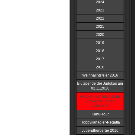
2024
2023
2022
2021
2020
2019
2018
2017
2016
Weihnachtsfeier 2016
Blutspende der Judokas am
02.11.2016
Protokoll der Sitzung der
Judo-Abteilung am
14.09.2016
Kanu-Tour
Hobbykanadier-Regatta
Jugendherberge 2016