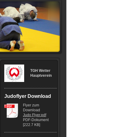
TGH Wetter
Hauptverein
Judoflyer Download
Flyer zum
Download
Judo Flyer.pdf
PDF-Dokument
[222.7 KB]