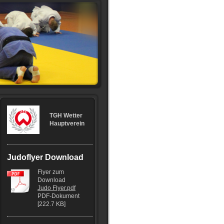
TGH Wetter
Hauptverein
Judoflyer Download
Flyer zum
Download
Judo Flyer.pdf
PDF-Dokument
[222.7 KB]