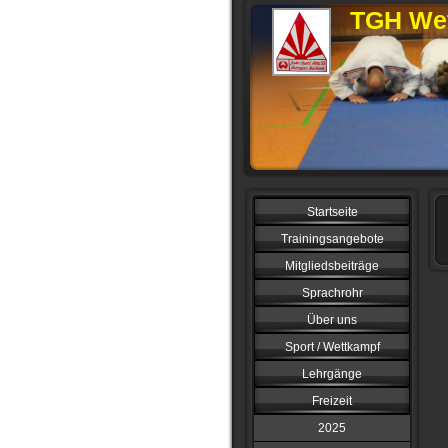
TGH Wet
Startseite
Trainingsangebote
Mitgliedsbeiträge
Sprachrohr
Über uns
Sport / Wettkampf
Lehrgänge
Freizeit
2025