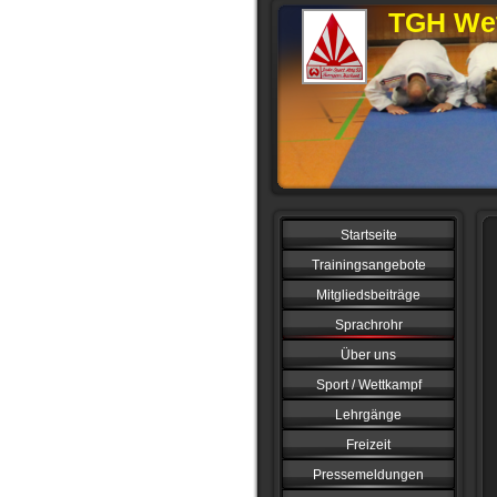
TGH Wet
Startseite
Trainingsangebote
Mitgliedsbeiträge
Sprachrohr
Über uns
Sport / Wettkampf
Lehrgänge
Freizeit
Pressemeldungen