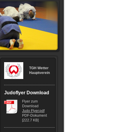
TGH Wetter
Hauptverein
Judoflyer Download
Flyer zum
Download
Judo Flyer.pdf
PDF-Dokument
[222.7 KB]