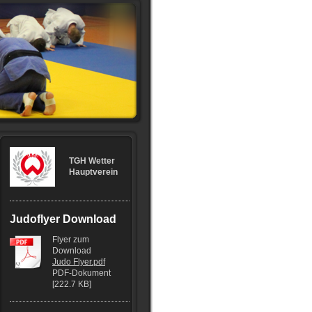
TGH Wetter
Hauptverein
Judoflyer Download
Flyer zum
Download
Judo Flyer.pdf
PDF-Dokument
[222.7 KB]