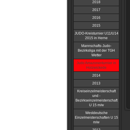
2018
2017
2016
2015
JUDO-Kreisturnier U11/U14
2015 in Herne
Mannschafts-Judo-
Bezirksliga mit der TGH
Wetter
Judo Amazonenturnier in
Holzwickede
2014
2013
Kreiseinzelmeisterschaft
und -
Bezirkseinzelmeisterschaft
U 15 m/w
Westdeutsche
Einzelmeisterschaften U 15
m/w