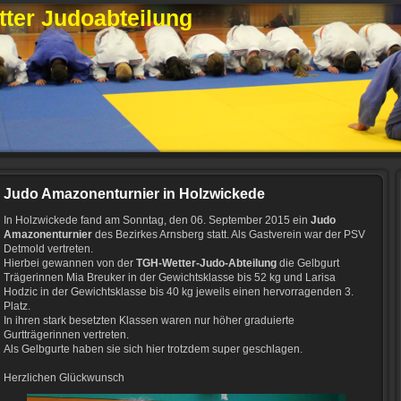
ter Judoabteilung
Judo Amazonenturnier in Holzwickede
In Holzwickede fand am Sonntag, den 06. September 2015 ein
Judo
Amazonenturnier
des Bezirkes Arnsberg statt. Als Gastverein war der PSV
Detmold vertreten.
Hierbei gewannen von der
TGH-Wetter-Judo-Abteilung
die Gelbgurt
Trägerinnen Mia Breuker in der Gewichtsklasse bis 52 kg und Larisa
Hodzic in der Gewichtsklasse bis 40 kg jeweils einen hervorragenden 3.
Platz.
In ihren stark besetzten Klassen waren nur höher graduierte
Gurtträgerinnen vertreten.
Als Gelbgurte haben sie sich hier trotzdem super geschlagen.
Herzlichen Glückwunsch