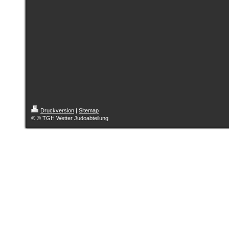
Druckversion
|
Sitemap
© © TGH Wetter Judoabteilung