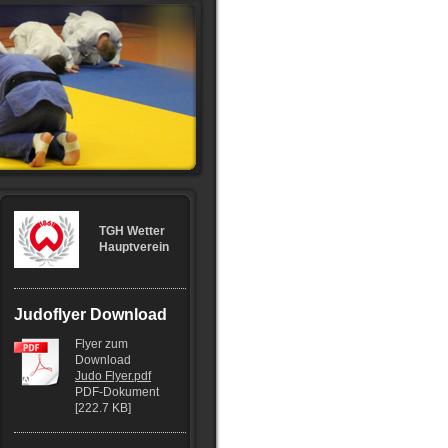
TGH Wetter
Hauptverein
Judoflyer Download
Flyer zum
Download
Judo Flyer.pdf
PDF-Dokument
[222.7 KB]