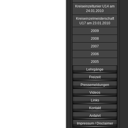
Kreiseinzeltunier U14 am
24.01.2010
Kreiseinzelmeisterschaft
U17 am 23.01.2010
2009
2008
2007
2006
2005
Lehrgänge
Freizeit
Pressemeldungen
Videos
Links
Kontakt
Anfahrt
Impressum / Disclaimer