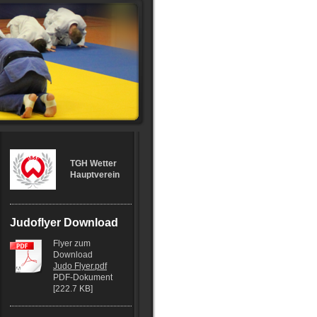
TGH Wetter
Hauptverein
Judoflyer Download
Flyer zum
Download
Judo Flyer.pdf
PDF-Dokument
[222.7 KB]