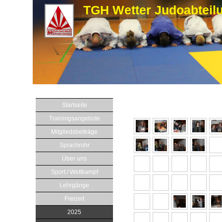
TGH Wetter Judoabteil
Startseite
Jahresabschlussfeier 
Trainingsangebote
Mitgliedsbeiträge
Sprachrohr
Über uns
Sport / Wettkampf
Lehrgänge
Freizeit
2025