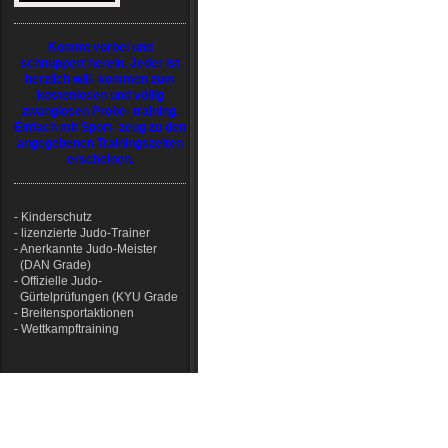
Kommt vorbei und
schnuppert herein. Jeder ist
herzlich will- kommen zum
kostenlosen und völlig
zwanglosen Probe- training.
Einfach mit Sport- zeug zu den
angegebenen Trainingszeiten
erscheinen.
- Kinderschutz
- lizenzierte Judo-Trainer
- Anerkannte Judo-Meister
(DAN Grade)
- Offizielle Judo-
Gürtelprüfungen (KYU Grade
- Breitensportaktionen
- Wettkampftraining
Login