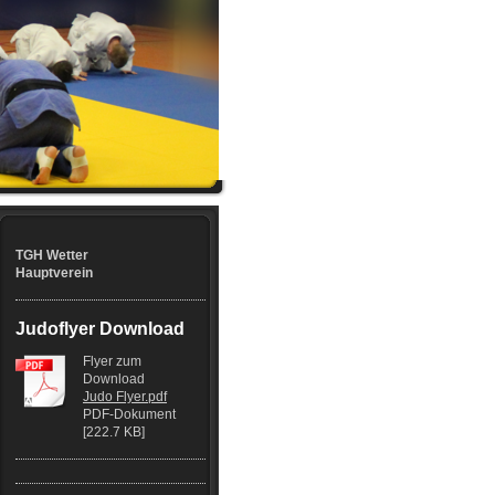
TGH Wetter
Hauptverein
Judoflyer Download
Flyer zum
Download
Judo Flyer.pdf
PDF-Dokument
[222.7 KB]