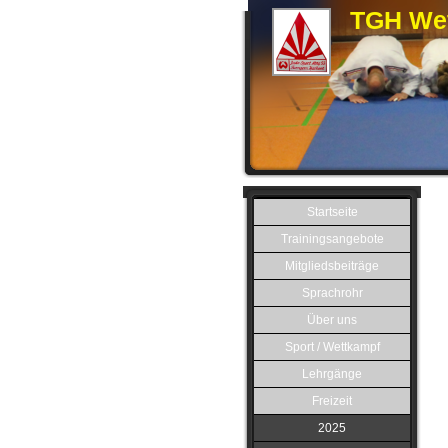
TGH Wet
Startseite
Trainingsangebote
Mitgliedsbeiträge
Sprachrohr
Über uns
Sport / Wettkampf
Lehrgänge
Freizeit
2025