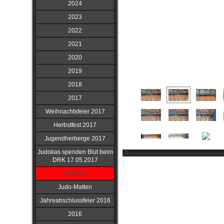
2024
2023
2022
2021
2020
2019
2018
2017
Weihnachtsfeier 2017
Herbstfest 2017
Jugendherberge 2017
Judokas spenden Blut beim
DRK 17.05.2017
Fussball
Judo-Matten
Jahreabschlussfeier 2016
2016