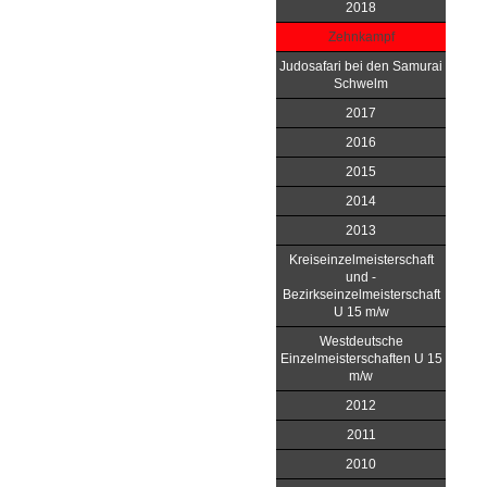
2018
Zehnkampf
Judosafari bei den Samurai
Schwelm
2017
2016
2015
2014
2013
Kreiseinzelmeisterschaft
und -
Bezirkseinzelmeisterschaft
U 15 m/w
Westdeutsche
Einzelmeisterschaften U 15
m/w
2012
2011
2010