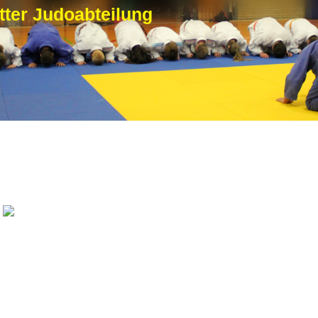
ter Judoabteilung
Zehnkampf