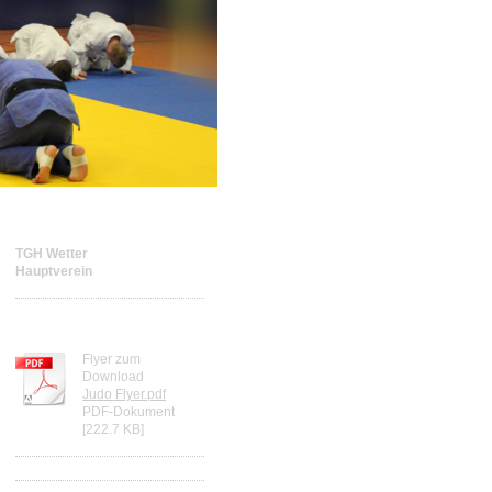
TGH Wetter
Hauptverein
Judoflyer Download
Flyer zum
Download
Judo Flyer.pdf
PDF-Dokument
[222.7 KB]