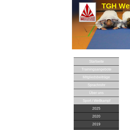
TGH Wet
Startseite
Trainingsangebote
Mitgliedsbeiträge
Sprachrohr
Über uns
Sport / Wettkampf
2025
2020
2019