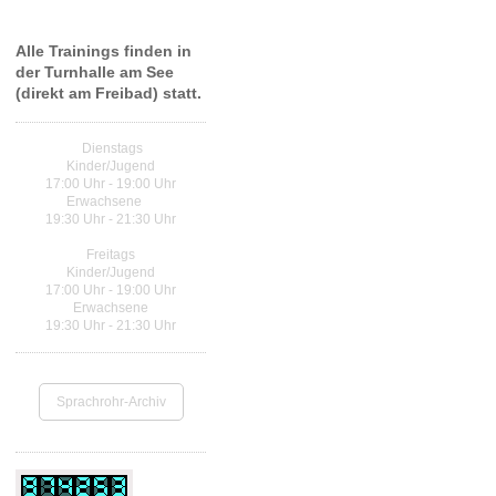
Trainingszeiten Judo
Alle Trainings finden in
der Turnhalle am See
(direkt am Freibad) statt.
Dienstags
Kinder/Jugend
17:00 Uhr - 19:00 Uhr
Erwachsene
19:30 Uhr - 21:30 Uhr
Freitags
Kinder/Jugend
17:00 Uhr - 19:00 Uhr
Erwachsene
19:30 Uhr - 21:30 Uhr
Sprachrohr-Archiv