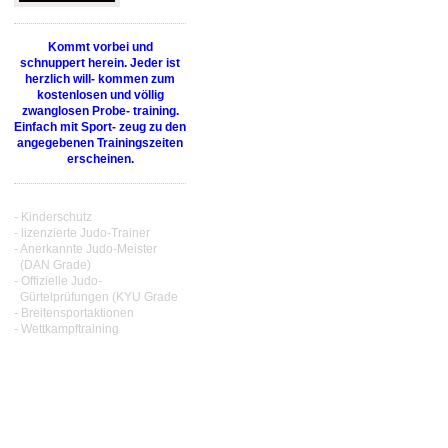
Kommt vorbei und
schnuppert herein. Jeder ist
herzlich will- kommen zum
kostenlosen und völlig
zwanglosen Probe- training.
Einfach mit Sport- zeug zu den
angegebenen Trainingszeiten
erscheinen.
- Kinderschutz
- lizenzierte Judo-Trainer
- Anerkannte Judo-Meister
(DAN Grade)
- Offizielle Judo-
Gürtelprüfungen (KYU Grade
- Breitensportaktionen
- Wettkampftraining