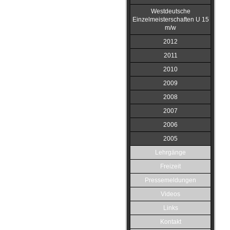
Westdeutsche
Einzelmeisterschaften U 15
m/w
2012
2011
2010
2009
2008
2007
2006
2005
Lehrgänge
Freizeit
Pressemeldungen
Videos
Links
Kontakt