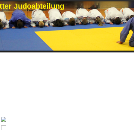
ter Judoabteilung
2. Kampftag Bezirksliga Männer, Arnsberg
Heimkampf