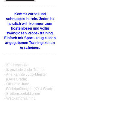
Kommt vorbei und
schnuppert herein. Jeder ist
herzlich will- kommen zum
kostenlosen und völlig
zwanglosen Probe- training.
Einfach mit Sport- zeug zu den
angegebenen Trainingszeiten
erscheinen.
- Kinderschutz
- lizenzierte Judo-Trainer
- Anerkannte Judo-Meister
(DAN Grade)
- Offizielle Judo-
Gürtelprüfungen (KYU Grade
- Breitensportaktionen
- Wettkampftraining