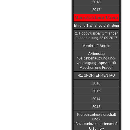
2018
2017
Mannschaftsturnier Männer
Ehrung Trainer Jörg Billstein
2. Hobbyfussballturnier der
Judoabteilung 23.09.2017
Verein trifft Verein
Aktionstag
"Selbstbehauptung und-
verteidigung - speziell für
Mädchen und Frauen
41. SPORTEHRENTAG
2016
2015
2014
2013
Kreiseinzelmeisterschaft
und -
Bezirkseinzelmeisterschaft
U 15 m/w