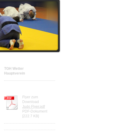
TGH Wetter
Hauptverein
Judoflyer Download
Flyer zum
Download
Judo Flyer.pdf
PDF-Dokument
[222.7 KB]