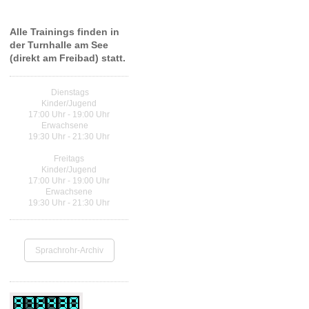
Trainingszeiten Judo
Alle Trainings finden in
der Turnhalle am See
(direkt am Freibad) statt.
Dienstags
Kinder/Jugend
17:00 Uhr - 19:00 Uhr
Erwachsene
19:30 Uhr - 21:30 Uhr
Freitags
Kinder/Jugend
17:00 Uhr - 19:00 Uhr
Erwachsene
19:30 Uhr - 21:30 Uhr
Sprachrohr-Archiv