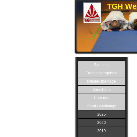
TGH Wet
Startseite
Trainingsangebote
Mitgliedsbeiträge
Sprachrohr
Über uns
Sport / Wettkampf
2025
2020
2019