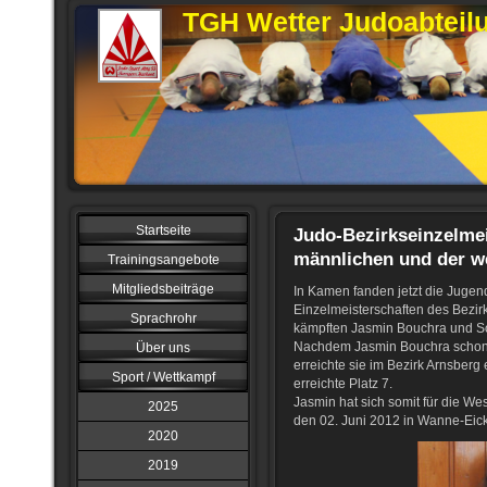
TGH Wetter Judoabteil
Startseite
Judo-Bezirkseinzelmei
männlichen und der we
Trainingsangebote
Mitgliedsbeiträge
In Kamen fanden jetzt die Jugen
Einzelmeisterschaften des Bezirk
Sprachrohr
kämpften Jasmin Bouchra und So
Nachdem Jasmin Bouchra schon 
Über uns
erreichte sie im Bezirk Arnsberg
Sport / Wettkampf
erreichte Platz 7.
Jasmin hat sich somit für die W
2025
den 02. Juni 2012 in Wanne-Eicke
2020
2019