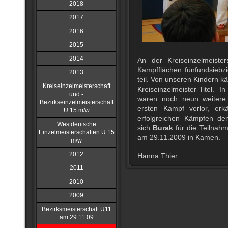
2018
2017
2016
2015
2014
An der Kreiseinzelmeist
Kampfflächen fünfundsiebzi
2013
teil. Von unseren Kindern k
Kreiseinzelmeisterschaft
Kreiseinzelmeister-Titel. I
und -
waren noch neun weitere
Bezirkseinzelmeisterschaft
ersten Kampf verlor, erk
U 15 m/w
erfolgreichen Kämpfen den d
Westdeutsche
sich
Burak
für die Teilnahm
Einzelmeisterschaften U 15
am 29.11.2009 in Kamen.
m/w
2012
Hanna Thier
2011
2010
2009
Bezirksmeisterschaft U11
am 29.11.09