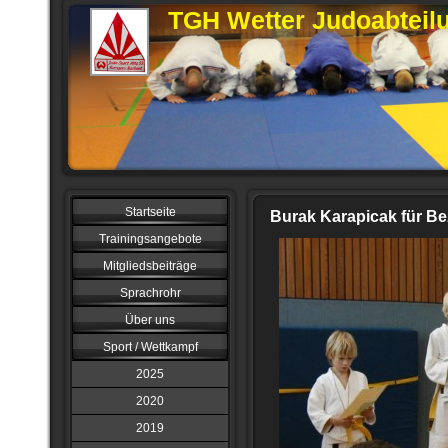
TGH Wetter Judoabteil
Startseite
Burak Karapicak für Bez
Trainingsangebote
Mitgliedsbeiträge
Sprachrohr
Über uns
Sport / Wettkampf
2025
2020
2019