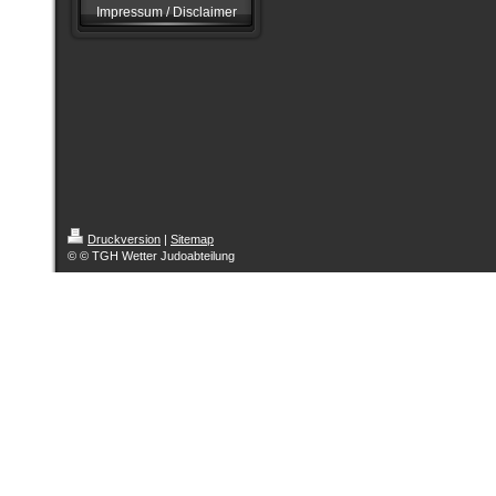
Impressum / Disclaimer
Druckversion
|
Sitemap
© © TGH Wetter Judoabteilung